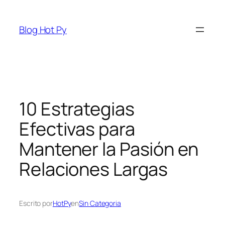
Saltar
al
Blog Hot Py
contenido
10 Estrategias
Efectivas para
Mantener la Pasión en
Relaciones Largas
Escrito por
HotPy
en
Sin Categoria